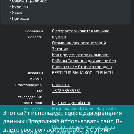
Обычаи традиции
Религия
Язык
Природа
С возрастом хочется меньше
Последние
шума и
новости:
Отзывник для организаций
Эстонии
Как председатели скрывают
Районы Таллинна для жизни без
Спор о сносе Старого города в
EESTI TURISM JA KOOLITUS MTÜ
Название
фирмы:
написать
В техподдержку:
+372 53535351
Тел.
техподдержки:
bigru.ee@gmail.com
Наш E-mail:
Harju maakond, Lääne-Harju vald,
Наш адрес:
Этот сайт использует cookie для хранения
Rummu alevik, Sireli tn 20, 76102
данных. Продолжая использовать сайт, Вы
80571389
Registrikood:
Политика конфиденциальности
даете свое согласие на работу с этими
Новости
|
На главную
Вопросы и Ответы