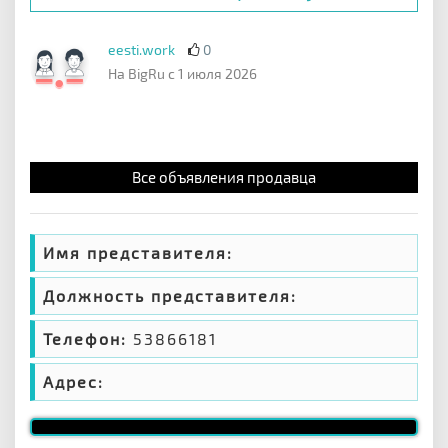
eesti.work
0
На BigRu с 1 июля 2026
Все объявления продавца
Имя представителя:
Должность представителя:
Телефон:
53866181
Адрес: