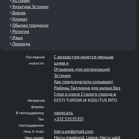
История
Культура Эстонии
Время
Климат
Обычаи традиции
Религия
Язык
Природа
С возрастом хочется меньше
Последние
шума и
новости:
Отзывник для организаций
Эстонии
Как председатели скрывают
Районы Таллинна для жизни без
Спор о сносе Старого города в
EESTI TURISM JA KOOLITUS MTÜ
Название
фирмы:
написать
В техподдержку:
+372 53535351
Тел.
техподдержки:
bigru.ee@gmail.com
Наш E-mail:
Harju maakond, Lääne-Harju vald,
Наш адрес: