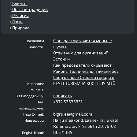
Климат
Обычаи традиции
Религия
Язык
Природа
С возрастом хочется меньше
Последние
шума и
новости:
Отзывник для организаций
Эстонии
Как председатели скрывают
Районы Таллинна для жизни без
Спор о сносе Старого города в
EESTI TURISM JA KOOLITUS MTÜ
Название
фирмы:
написать
В техподдержку:
+372 53535351
Тел.
техподдержки:
bigru.ee@gmail.com
Наш E-mail:
Harju maakond, Lääne-Harju vald,
Наш адрес:
Rummu alevik, Sireli tn 20, 76102
80571389
Registrikood: