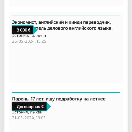
Экономист, английский и хинди переводчик,
преподаватель делового английского языка.
3 000
Эстония,
Таллинн
26-05-2024, 15:25
Парень, 17 лет, ищу подработку на летнее
время
Договорная
Эстония,
Йыхви
21-05-2024, 19:05