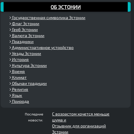
ОБ ЭСТОНИИ
Государственная символика Эстонии
Флаг Эстонии
Герб Эстонии
Валюта Эстонии
Праздники
Административное устройство
Уезды Эстонии
История
Культура Эстонии
Время
Климат
Обычаи традиции
Религия
Язык
Природа
С возрастом хочется меньше
Последние
шума и
новости:
Отзывник для организаций
Эстонии