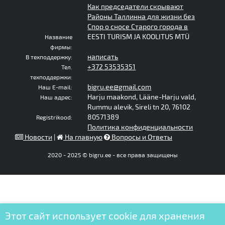
Как председатели скрывают
Районы Таллинна для жизни без
Спор о сносе Старого города в
EESTI TURISM JA KOOLITUS MTÜ
Название
фирмы:
написать
В техподдержку:
+372 53535351
Тел.
техподдержки:
bigru.ee@gmail.com
Наш E-mail:
Harju maakond, Lääne-Harju vald,
Наш адрес:
Rummu alevik, Sireli tn 20, 76102
80571389
Registrikood:
Политика конфиденциальности
Новости
|
На главную
Вопросы и Ответы
2020 - 2025 © bigru.ee - все права защищены
Этот сайт использует cookie для хранения