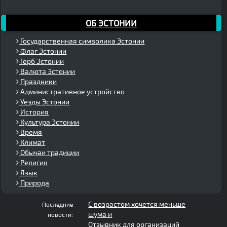
ОБ ЭСТОНИИ
Государственная символика Эстонии
Флаг Эстонии
Герб Эстонии
Валюта Эстонии
Праздники
Административное устройство
Уезды Эстонии
История
Культура Эстонии
Время
Климат
Обычаи традиции
Религия
Язык
Природа
С возрастом хочется меньше
Последние
шума и
новости:
Отзывник для организаций