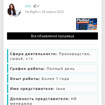
Emi
0
На BigRu с 26 марта 2025
Все объявления продавца
Сфера деятельности:
Производство,
сырьё, с/х
График работы:
Полный день
Опыт работы:
Более 1 года
Имя представителя:
Jana
Должность представителя:
HR
менеджер