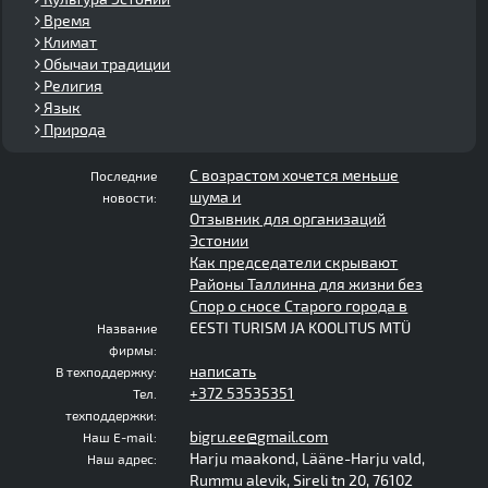
Время
Климат
Обычаи традиции
Религия
Язык
Природа
С возрастом хочется меньше
Последние
шума и
новости:
Отзывник для организаций
Эстонии
Как председатели скрывают
Районы Таллинна для жизни без
Спор о сносе Старого города в
EESTI TURISM JA KOOLITUS MTÜ
Название
фирмы:
написать
В техподдержку:
+372 53535351
Тел.
техподдержки:
bigru.ee@gmail.com
Наш E-mail:
Harju maakond, Lääne-Harju vald,
Наш адрес:
Rummu alevik, Sireli tn 20, 76102