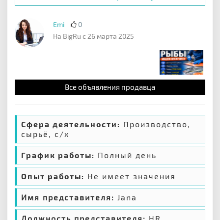
Emi
0
На BigRu с 26 марта 2025
Все объявления продавца
Сфера деятельности:
Производство,
сырьё, с/х
График работы:
Полный день
Опыт работы:
Не имеет значения
Имя представителя:
Jana
Должность представителя:
HR