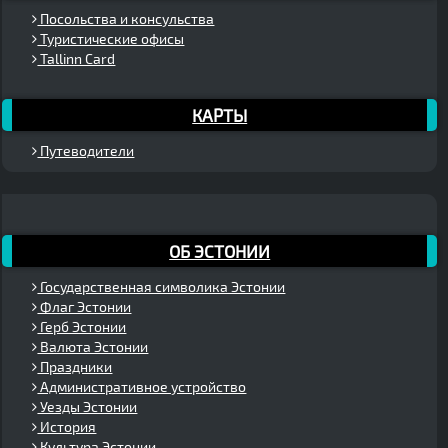
Посольства и консульства
Туристические офисы
Tallinn Card
КАРТЫ
Путеводители
ОБ ЭСТОНИИ
Государственная символика Эстонии
Флаг Эстонии
Герб Эстонии
Валюта Эстонии
Праздники
Административное устройство
Уезды Эстонии
История
Культура Эстонии