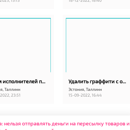
2023, 15:13
18-12-2022, 18:40
Ищем исполнителей по ремонту квартир в городе Таллинне
Удалить граффити с оштукатуренной наружной стены
я,
Таллинн
Эстония,
Таллинн
2022, 23:51
15-09-2022, 16:44
нельзя отправлять деньги на пересылку товаров и