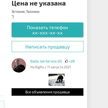
Цена не указана
Эстония, Таллинн
"}
Показать телефон
xx-xxx-xx-xx
Написать продавцу
Baltic Job Service OÜ
+28
На BigRu с 11 августа 2021
Все объявления продавца