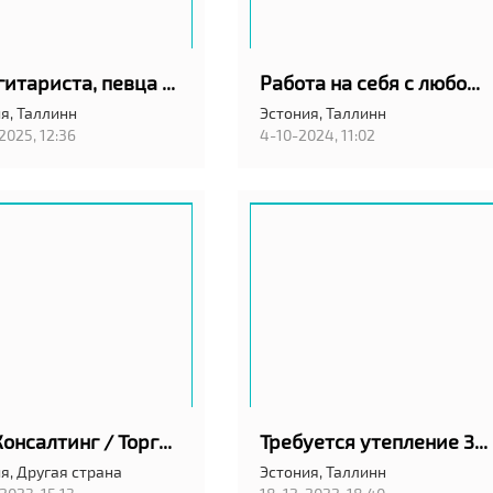
Ищу гитариста, певца или ударника.
Работа на себя с любой точки мира.
я,
Таллинн
Эстония,
Таллинн
2025, 12:36
4-10-2024, 11:02
ВЭД Консалтинг / Торговый Представитель в Индии
Требуется утепление 3 окон снаружи
я,
Другая страна
Эстония,
Таллинн