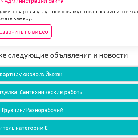
» Администрация сайта.
ами товаров и услуг, они покажут товар онлайн и ответя
ючать камеру.
озвонить по видео
же следующие объявления и новости
вартиру около/в Йыхви
тделка. Сантехнические работы
я Грузчик/Разнорабочий
итель категории Е