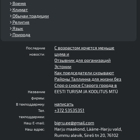
Время
Климат
Обычаи традиции
Религия
Язык
Природа
С возрастом хочется меньше
Последние
шума и
новости:
Отзывник для организаций
Эстонии
Как председатели скрывают
Районы Таллинна для жизни без
Спор о сносе Старого города в
EESTI TURISM JA KOOLITUS MTÜ
Название
фирмы:
написать
В техподдержку:
+372 53535351
Тел.
техподдержки:
bigru.ee@gmail.com
Наш E-mail:
Harju maakond, Lääne-Harju vald,
Наш адрес:
Rummu alevik, Sireli tn 20, 76102