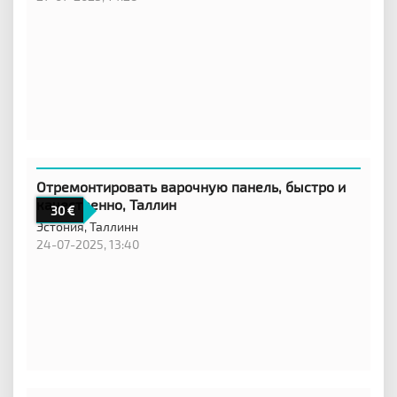
Отремонтировать варочную панель, быстро и
качественно, Таллин
30
Эстония,
Таллинн
24-07-2025, 13:40