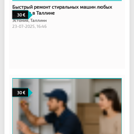
Быстрый ремонт стиральных машин любых
брендов в Таллине
30
Эстония,
Таллинн
23-07-2025, 16:46
30