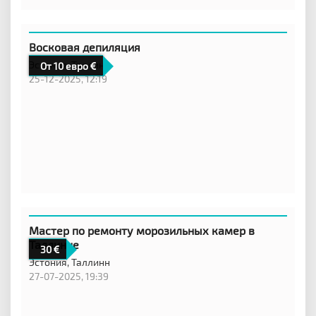
Восковая депиляция
Эстония,
Таллинн
От 10 евро
25-12-2025, 12:19
Мастер по ремонту морозильных камер в
Таллинне
30
Эстония,
Таллинн
27-07-2025, 19:39