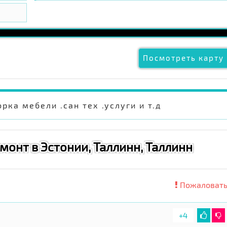
Посмотреть карту 
рка мебели .сан тех .услуги и т.д
монт в Эстонии, Таллинн, Таллинн
Пожаловать
+4