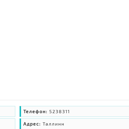
о
Телефон:
5238311
Адрес:
Таллинн