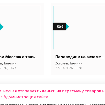
50
Калари Массаж а также классический шведский
Переводчик на экзамен в АРК в Таллинн
я,
Таллинн
Эстония,
Таллинн
2026, 19:47
22-07-2026, 19:28
нельзя отправлять деньги на пересылку товаров и
» Администрация сайта.
ами товаров и услуг, они покажут товар онлайн и ответя