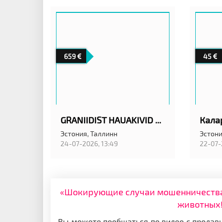
659
45
GRANIIDIST HAUAKIVID TALLINNAS ANUBIS EESTI OÜ
Эстония,
Таллинн
Эстони
24-07-2026, 13:49
22-07-
«Шокирующие случаи мошенничества: 
животных!
Вы можете пообщаться по видео с продавц