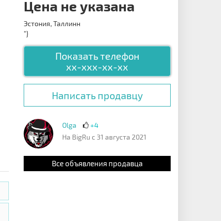
Цена не указана
Эстония, Таллинн
"}
Показать телефон
xx-xxx-xx-xx
Написать продавцу
Olga
+4
На BigRu с 31 августа 2021
Все объявления продавца