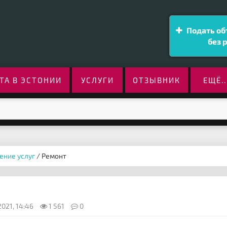
Подать об
без 
ТА В ЭСТОНИИ
УСЛУГИ
ОТЗЫВНИК
ЕЩЁ..
ение услуг
/ Ремонт
021, 14:46
1 561
0