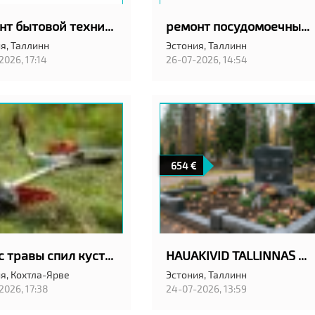
ремонт бытовой техники
ремонт посудомоечных машин на дому с гарантией качество!
я,
Таллинн
Эстония,
Таллинн
2026, 17:14
26-07-2026, 14:54
654
Покос травы спил кустов
HAUAKIVID TALLINNAS ANUBIS EESTI OÜ
я,
Кохтла-Ярве
Эстония,
Таллинн
2026, 17:38
24-07-2026, 13:59