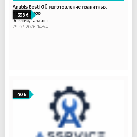
Anubis Eesti OÜ изготовление гранитных
памятников
698
Эстония,
Таллинн
29-07-2026, 14:54
40