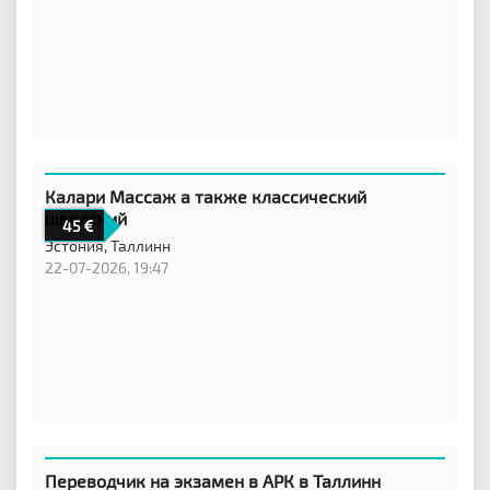
Калари Массаж а также классический
шведский
45
Эстония,
Таллинн
22-07-2026, 19:47
Переводчик на экзамен в АРК в Таллинн