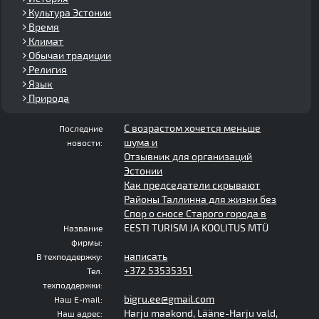
Культура Эстонии
Время
Климат
Обычаи традиции
Религия
Язык
Природа
С возрастом хочется меньше
Последние
шума и
новости:
Отзывник для организаций
Эстонии
Как председатели скрывают
Районы Таллинна для жизни без
Спор о сносе Старого города в
EESTI TURISM JA KOOLITUS MTÜ
Название
фирмы:
написать
В техподдержку:
+372 53535351
Тел.
техподдержки:
bigru.ee@gmail.com
Наш E-mail:
Harju maakond, Lääne-Harju vald,
Наш адрес: