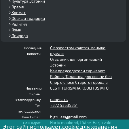
Культура Эстонии
Время
Климат
Обычаи традиции
Религия
Язык
Природа
С возрастом хочется меньше
Последние
шума и
новости:
Отзывник для организаций
Эстонии
Как председатели скрывают
Районы Таллинна для жизни без
Спор о сносе Старого города в
EESTI TURISM JA KOOLITUS MTÜ
Название
фирмы:
написать
В техподдержку:
+372 53535351
Тел.
техподдержки:
bigru.ee@gmail.com
Наш E-mail:
Harju maakond, Lääne-Harju vald,
Наш адрес:
Этот сайт использует cookie для хранения
Rummu alevik, Sireli tn 20, 76102