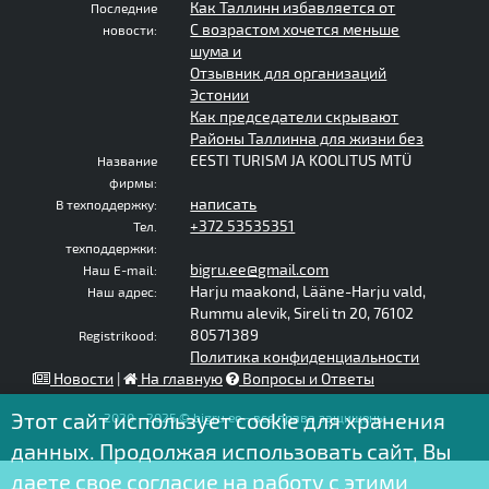
Как Таллинн избавляется от
Последние
С возрастом хочется меньше
новости:
шума и
Отзывник для организаций
Эстонии
Как председатели скрывают
Районы Таллинна для жизни без
EESTI TURISM JA KOOLITUS MTÜ
Название
фирмы:
написать
В техподдержку:
+372 53535351
Тел.
техподдержки:
bigru.ee@gmail.com
Наш E-mail:
Harju maakond, Lääne-Harju vald,
Наш адрес:
Rummu alevik, Sireli tn 20, 76102
80571389
Registrikood:
Политика конфиденциальности
Новости
|
На главную
Вопросы и Ответы
Этот сайт использует cookie для хранения
2020 - 2025 © bigru.ee - все права защищены
данных. Продолжая использовать сайт, Вы
даете свое согласие на работу с этими