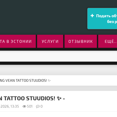
Подать об
без 
ТА В ЭСТОНИИ
УСЛУГИ
ОТЗЫВНИК
ЕЩЁ..
ING VEAN TATTOO STUUDIOS! ✨
N TATTOO STUUDIOS! ✨ -
2026, 13:35
501
0