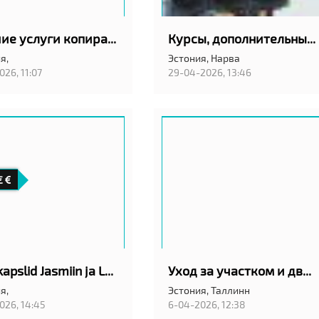
Лучшие услуги копирайтера в Таллинне
Курсы, дополнительные уроки вождения кат: "B". Тел: 5205599.
я,
Эстония,
Нарва
026, 11:07
29-04-2026, 13:46
€
Pesukapslid Jasmiin ja Lavendel 100tk
Уход за участком и двором
я,
Эстония,
Таллинн
026, 14:45
6-04-2026, 12:38