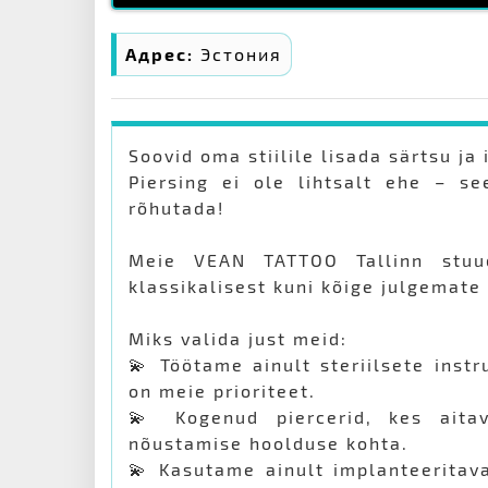
Адрес:
Эстония
Soovid oma stiilile lisada särtsu ja 
Piersing ei ole lihtsalt ehe – s
rõhutada!
Meie VEAN TATTOO Tallinn stuud
klassikalisest kuni kõige julgemate
Miks valida just meid:
💫 Töötame ainult steriilsete inst
on meie prioriteet.
💫 Kogenud piercerid, kes aita
nõustamise hoolduse kohta.
💫 Kasutame ainult implanteeritavas