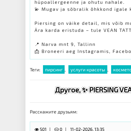
hüpoallergeenne ja ohutu nahale.
💫 Mugav ja sõbralik õhkkond igale k
Piersing on väike detail, mis võib m
Ära karda eristuda – tule VEAN TATT
📍 Narva mnt 9, Tallinn
📩 Broneeri aeg Instagramis, Facebo
Теги:
пирсинг
,
услуги красоты
,
космет
Другое, ✨ PIERSING VE
Расскажите друзьям:
501
0
11-02-2026, 13:35