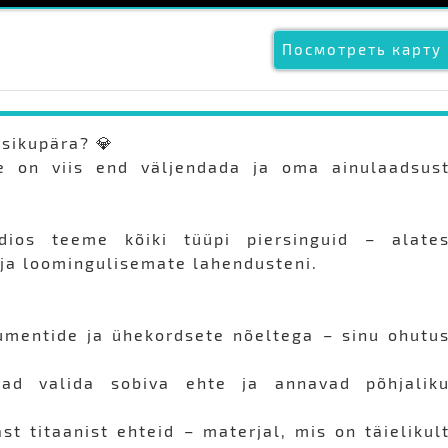
Посмотреть карту 
isikupära? 💎
ee on viis end väljendada ja oma ainulaadsus
ios teeme kõiki tüüpi piersinguid – alate
 ja loomingulisemate lahendusteni.
rumentide ja ühekordsete nõeltega – sinu ohutu
vad valida sobiva ehte ja annavad põhjalik
t titaanist ehteid – materjal, mis on täielikul