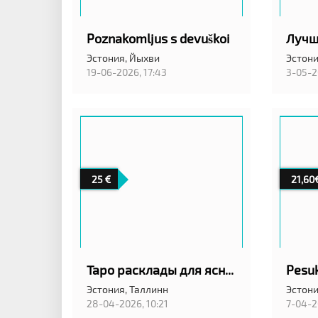
Poznakomljus s devuškoi
Эстония,
Йыхви
Эстони
19-06-2026, 17:43
3-05-2
25
21,60
Таро расклады для ясности, когда внутри много вопросов!
Эстония,
Таллинн
Эстони
28-04-2026, 10:21
7-04-2