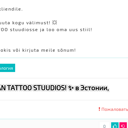
liendile.
uuta kogu välimust! 💥
OO stuudiosse ja loo oma uus stiil!
okis või kirjuta meile sõnum!
ология
AN TATTOO STUUDIOS! ✨ в Эстонии,
Пожаловать
0