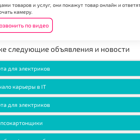
ами товаров и услуг, они покажут товар онлайн и ответя
ючать камеру.
озвонить по видео
же следующие объявления и новости
та для электриков
чало карьеры в IT
та для электриков
ипсокартонщики