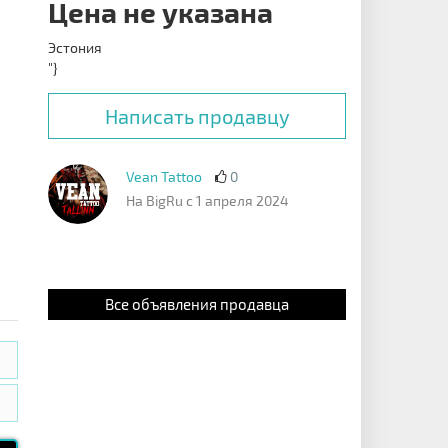
Цена не указана
Эстония
"}
Написать продавцу
Vean Tattoo
0
На BigRu с 1 апреля 2024
Все объявления продавца