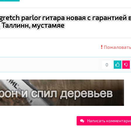
etch parlor гитара новая с гарантией 
 Таллинн, мустамяе
Пожаловать
0
Написать комментари