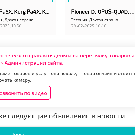
Korg Pa5X, Korg Pa4X, Korg Pa4X MG2 Edition ,Korg PA-1000, Yamaha Genos2 , Yamaha Tyros5 76-Key
Pioneer DJ OPUS-QUAD, Pioneer XDJ-RX3, Pioneer XDJ-XZ , Pioneer DDJ-FLX10, Pioneer CDJ-3000 Player
я,
Другая страна
Эстония,
Другая страна
2025, 10:50
24-02-2025, 10:46
нельзя отправлять деньги на пересылку товаров и
» Администрация сайта.
ами товаров и услуг, они покажут товар онлайн и ответя
ючать камеру.
озвонить по видео
же следующие объявления и новости
Поиск