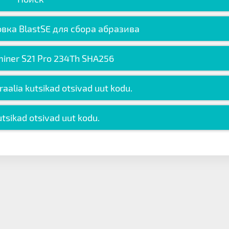
вка BlastSE для сбора абразива
miner S21 Pro 234Th SHA256
aalia kutsikad otsivad uut kodu.
kutsikad otsivad uut kodu.