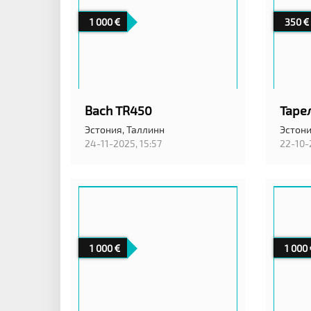
1 000
350
Bach TR450
Тарел
Эстония,
Таллинн
Эстони
24-11-2025, 15:57
22-10-
1 000
1 000