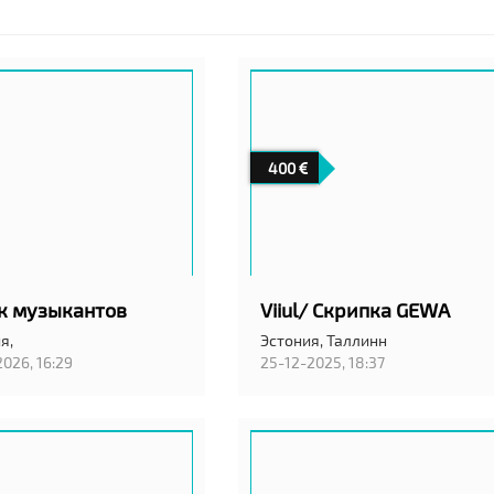
400
к музыкантов
Viiul/ Скрипка GEWA
я,
Эстония,
Таллинн
2026, 16:29
25-12-2025, 18:37