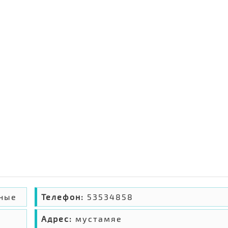
нные
Телефон:
53534858
Адрес:
мустамяе