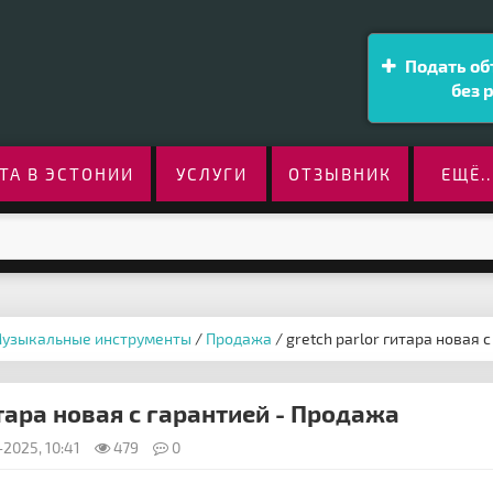
Подать об
без 
ТА В ЭСТОНИИ
УСЛУГИ
ОТЗЫВНИК
ЕЩЁ..
узыкальные инструменты
/
Продажа
/ gretch parlor гитара новая 
итара новая с гарантией - Продажа
2025, 10:41
479
0