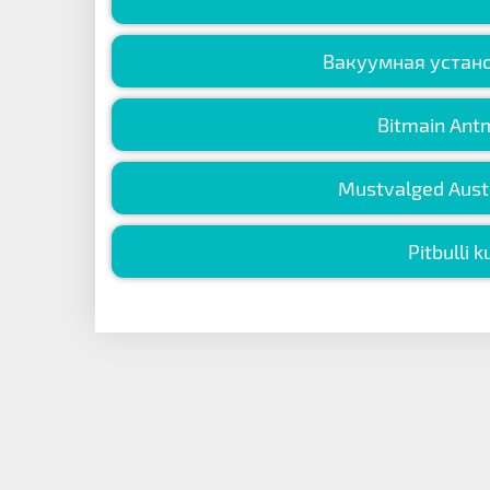
Вакуумная устано
Bitmain Ant
Mustvalged Austr
Pitbulli 