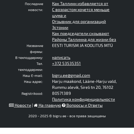
Как Таллинн избавляется от
Последние
С возрастом хочется меньше
новости:
шума и
Отзывник для организаций
Эстонии
Как председатели скрывают
Районы Таллинна для жизни без
EESTI TURISM JA KOOLITUS MTÜ
Название
фирмы:
написать
В техподдержку:
+372 53535351
Тел.
техподдержки:
bigru.ee@gmail.com
Наш E-mail:
Harju maakond, Lääne-Harju vald,
Наш адрес:
Rummu alevik, Sireli tn 20, 76102
80571389
Registrikood:
Политика конфиденциальности
Новости
|
На главную
Вопросы и Ответы
2020 - 2025 © bigru.ee - все права защищены