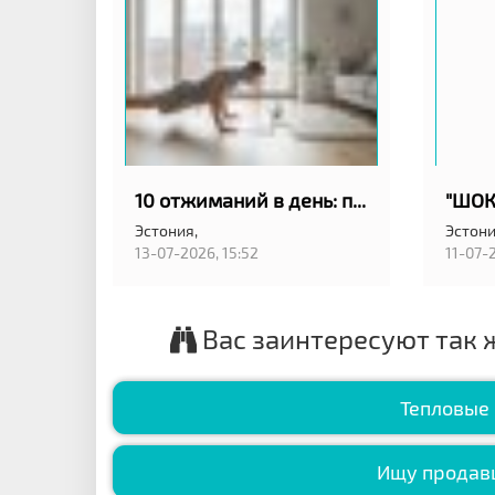
10 отжиманий в день: простая привычка для удалёнщиков в Эстонии
Эстония,
Эстони
13-07-2026, 15:52
11-07-2
Вас заинтересуют так 
Тепловые
Ищу продавц