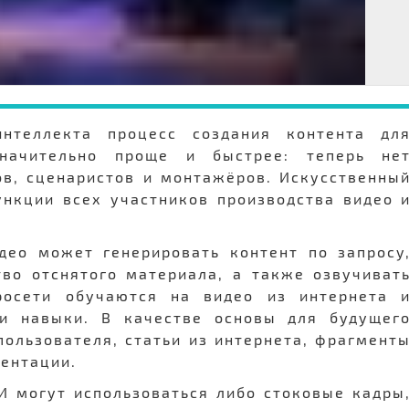
интеллекта процесс создания контента дл
значительно проще и быстрее: теперь не
ов, сценаристов и монтажёров. Искусственны
ункции всех участников производства видео 
део может генерировать контент по запросу
тво отснятого материала, а также озвучиват
росети обучаются на видео из интернета 
и навыки. В качестве основы для будущег
пользователя, статьи из интернета, фрагмент
зентации.
И могут использоваться либо стоковые кадры