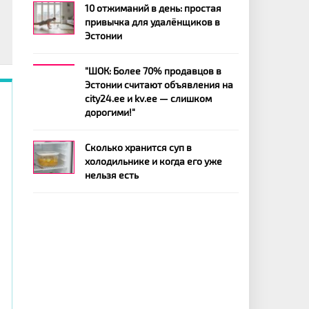
10 отжиманий в день: простая
привычка для удалёнщиков в
Эстонии
"ШОК: Более 70% продавцов в
Эстонии считают объявления на
city24.ee и kv.ee — слишком
я
дорогими!"
т
й
Сколько хранится суп в
и
холодильнике и когда его уже
нельзя есть
,
ь
и
о
ы
,