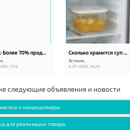
"ШОК: Более 70% продавцов в Эстонии считают объявления на city24.ee и kv.ee — слишком дорогими!"
Сколько хранится суп в холодильнике и когда его уже нельзя есть
я,
Эстония,
026, 17:14
6-07-2026, 18:29
же следующие объявления и новости
 насосы и кондиционеры
а для реализации товара.