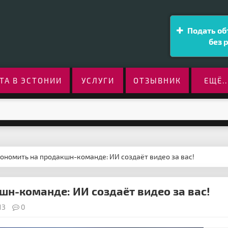
Подать об
без 
ТА В ЭСТОНИИ
УСЛУГИ
ОТЗЫВНИК
ЕЩЁ..
кономить на продакшн-команде: ИИ создаёт видео за вас!
шн-команде: ИИ создаёт видео за вас!
13
0