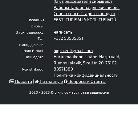
Как председатели скрывают
Районы Таллинна для жизни без
Спор о сносе Старого города в
EESTI TURISM JA KOOLITUS MTÜ
Название
фирмы:
написать
В техподдержку:
+372 53535351
Тел.
техподдержки:
bigru.ee@gmail.com
Наш E-mail:
Harju maakond, Lääne-Harju vald,
Наш адрес:
Rummu alevik, Sireli tn 20, 76102
80571389
Registrikood:
Политика конфиденциальности
Новости
|
На главную
Вопросы и Ответы
2020 - 2025 © bigru.ee - все права защищены