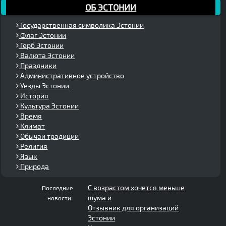
ОБ ЭСТОНИИ
Государственная символика Эстонии
Флаг Эстонии
Герб Эстонии
Валюта Эстонии
Праздники
Административное устройство
Уезды Эстонии
История
Культура Эстонии
Время
Климат
Обычаи традиции
Религия
Язык
Природа
С возрастом хочется меньше
Последние
шума и
новости:
Отзывник для организаций
Эстонии