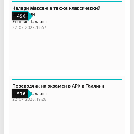
Калари Массаж а также классический
шведский
45
Эстония,
Таллинн
22-07-2026, 19:47
Переводчик на экзамен в АРК в Таллинн
Эстония,
Таллинн
50
22-07-2026, 19:28