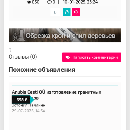
850
0
10-01-2025, 23:24
0
"}
Отзывы (0)
Написать комментарий
Похожие объявления
Anubis Eesti OÜ изготовление гранитных
памятников
698
Эстония,
Таллинн
29-07-2026, 14:54