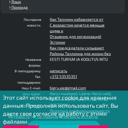
Язык
Природа
Как Таллинн избавляется от
Последние
С возрастом хочется меньше
новости:
шума и
Отзывник для организаций
Эстонии
Как председатели скрывают
Районы Таллинна для жизни без
EESTI TURISM JA KOOLITUS MTÜ
Название
фирмы:
написать
В техподдержку:
+372 53535351
Тел.
техподдержки:
bigru.ee@gmail.com
Наш E-mail:
Harju maakond, Lääne-Harju vald,
Наш адрес:
Этот сайт использует cookie для хранения
Rummu alevik, Sireli tn 20, 76102
данных. Продолжая использовать сайт, Вы
80571389
Registrikood:
Политика конфиденциальности
даете свое согласие на работу с этими
Новости
|
На главную
Вопросы и Ответы
файлами.
РАЗМЕСТИТЬ ОБЪЯВЛЕНИЕ
2020 - 2025 © bigru.ee - все права защищены