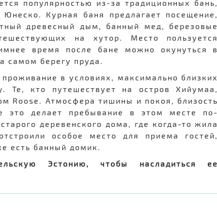
ется популярностью из-за традиционных бань
 Юнеско. Курная баня предлагает посещение
атный древесный дым, банный мед, березовы
тешествующих на хутор. Место пользуетс
зимнее время после бане можно окунуться 
на самом берегу пруда.
 проживание в условиях, максимально близки
. Те, кто путешествует на остров Хийумаа
дом Roose. Атмосфера тишины и покоя, близост
е это делает пребывание в этом месте по
старого деревенского дома, где когда-то жил
отстроили особое место для приема гостей
же есть банный домик.
ельскую Эстонию, чтобы насладиться е