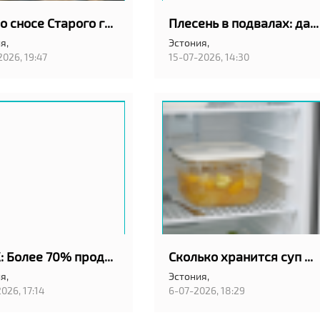
Спор о сносе Старого города в Таллинне: мнения в СМИ
Плесень в подвалах: датчики влажности или осушитель?
я,
Эстония,
2026, 19:47
15-07-2026, 14:30
"ШОК: Более 70% продавцов в Эстонии считают объявления на city24.ee и kv.ee — слишком дорогими!"
Сколько хранится суп в холодильнике и когда его уже нельзя есть
я,
Эстония,
026, 17:14
6-07-2026, 18:29