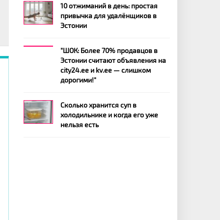
10 отжиманий в день: простая
привычка для удалёнщиков в
Эстонии
"ШОК: Более 70% продавцов в
Эстонии считают объявления на
city24.ee и kv.ee — слишком
.
дорогими!"
.
и
Сколько хранится суп в
о
холодильнике и когда его уже
т
нельзя есть
х
е
в
с
х