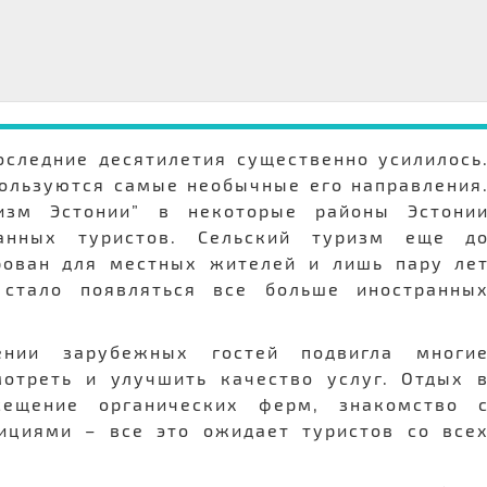
оследние десятилетия существенно усилилось
ользуются самые необычные его направления
изм Эстонии” в некоторые районы Эстони
нных туристов. Сельский туризм еще д
рован для местных жителей и лишь пару ле
стало появляться все больше иностранны
чении зарубежных гостей подвигла многи
отреть и улучшить качество услуг. Отдых 
сещение органических ферм, знакомство 
ициями – все это ожидает туристов со все