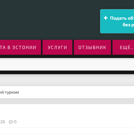
Подать об
без 
ТА В ЭСТОНИИ
УСЛУГИ
ОТЗЫВНИК
ЕЩЁ..
ий туризм
526
0