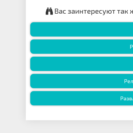
Вас заинтересуют так 
Р
Рел
Разв