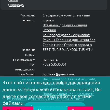
Природа
С возрастом хочется меньше
Последние
шума и
новости:
Отзывник для организаций
Эстонии
Как председатели скрывают
Районы Таллинна для жизни без
Спор о сносе Старого города в
EESTI TURISM JA KOOLITUS MTÜ
Название
фирмы:
написать
В техподдержку:
+372 53535351
Тел.
техподдержки:
bigru.ee@gmail.com
Наш E-mail:
Harju maakond, Lääne-Harju vald,
Наш адрес:
Этот сайт использует cookie для хранения
Rummu alevik, Sireli tn 20, 76102
данных. Продолжая использовать сайт, Вы
80571389
Registrikood:
Политика конфиденциальности
даете свое согласие на работу с этими
Новости
|
На главную
Вопросы и Ответы
файлами.
РАЗМЕСТИТЬ ОБЪЯВЛЕНИЕ
2020 - 2025 © bigru.ee - все права защищены