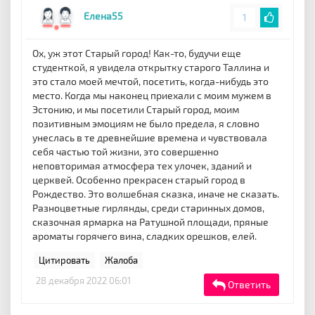
Елена55
1
Ох, уж этот Старый город! Как-то, будучи еще
студенткой, я увидела открытку старого Таллина и
это стало моей мечтой, посетить, когда-нибудь это
место. Когда мы наконец приехали с моим мужем в
Эстонию, и мы посетили Старый город, моим
позитивным эмоциям не было предела, я словно
унеслась в те древнейшие времена и чувствовала
себя частью той жизни, это совершенно
неповторимая атмосфера тех улочек, зданий и
церквей. Особенно прекрасен старый город в
Рождество. Это волшебная сказка, иначе не сказать.
Разноцветные гирлянды, среди старинных домов,
сказочная ярмарка на Ратушной площади, пряные
ароматы горячего вина, сладких орешков, елей.
Цитировать
Жалоба
28 декабря 2022 06:01
Ответить