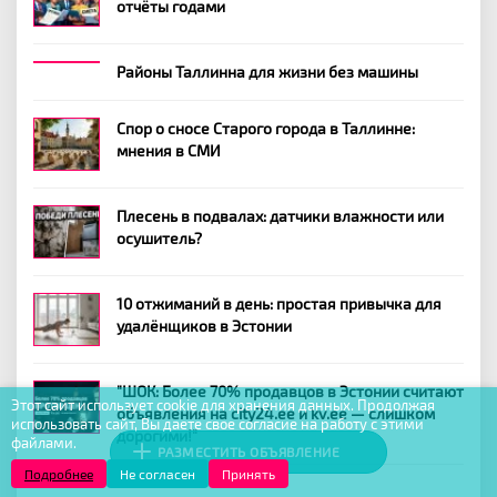
отчёты годами
Районы Таллинна для жизни без машины
Спор о сносе Старого города в Таллинне:
мнения в СМИ
Плесень в подвалах: датчики влажности или
осушитель?
10 отжиманий в день: простая привычка для
удалёнщиков в Эстонии
"ШОК: Более 70% продавцов в Эстонии считают
Этот сайт использует cookie для хранения данных. Продолжая
объявления на city24.ee и kv.ee — слишком
использовать сайт, Вы даете свое согласие на работу с этими
дорогими!"
файлами.
РАЗМЕСТИТЬ ОБЪЯВЛЕНИЕ
Подробнее
Не согласен
Принять