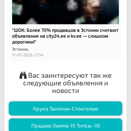
"ШОК: Более 70% продавцов в Эстонии считают
объявления на city24.ee и kv.ee — слишком
дорогими!"
Эстония,
11-07-2026, 17:14
Вас заинтересуют так же
следующие объявления и
новости
Круиз Таллинн-Стокгольм
Прадаю Лампа-15 Типсы -10